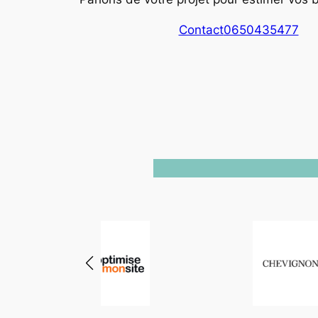
Contact
0650435477