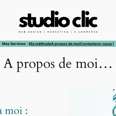
Mes Services
Ma méthode
A propos de moi
Contactons-nous !
A propos de moi…
à moi :